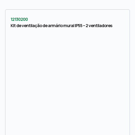
12130200
Kit de ventilação de armário mural IP55 – 2 ventiladores