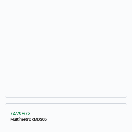
727767476
Multímetro KMDS05