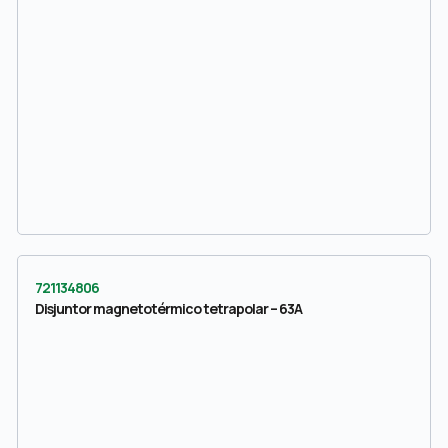
721134806
Disjuntor magnetotérmico tetrapolar – 63A