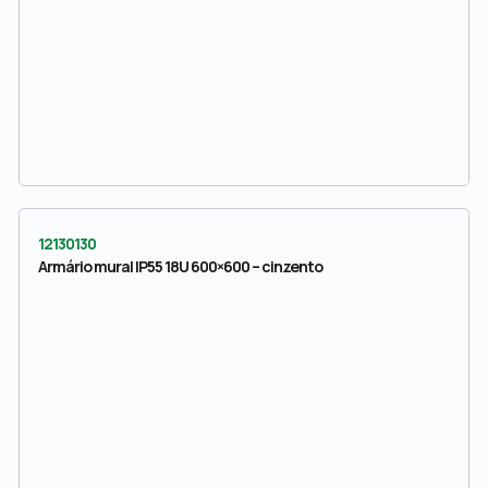
12130130
Armário mural IP55 18U 600×600 – cinzento