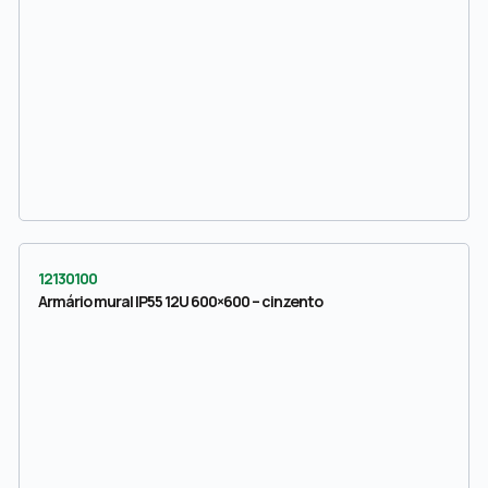
12130100
Armário mural IP55 12U 600×600 – cinzento