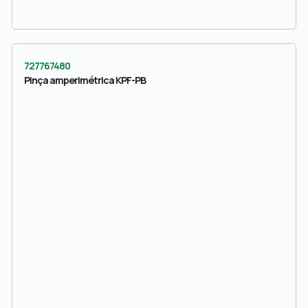
727767480
Pinça amperimétrica KPF-PB