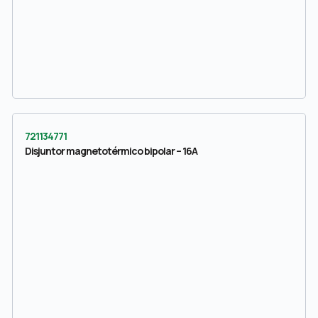
721134771
Disjuntor magnetotérmico bipolar – 16A