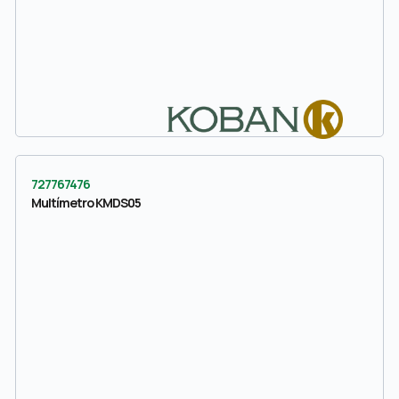
727767476
Multímetro KMDS05