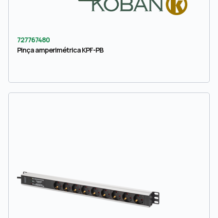
727767480
Pinça amperimétrica KPF-PB