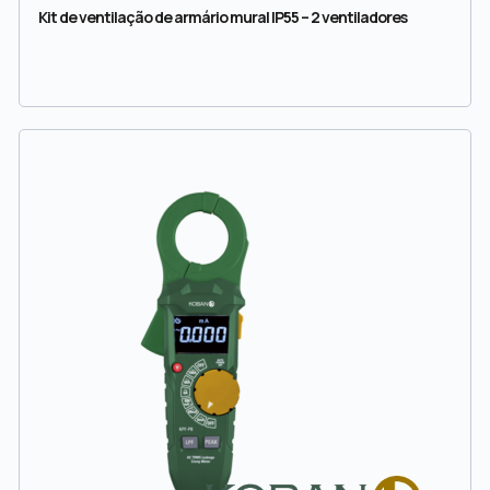
Kit de ventilação de armário mural IP55 – 2 ventiladores