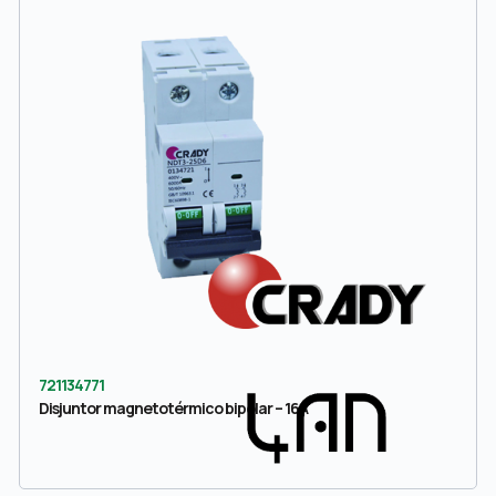
721134771
Disjuntor magnetotérmico bipolar – 16A