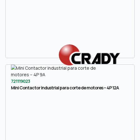
721119023
Mini Contactor industrial para corte de motores – 4P 12A