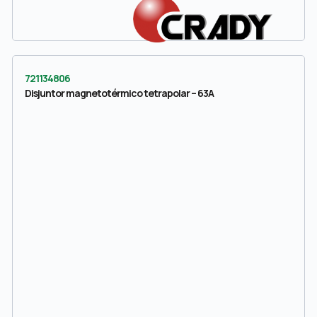
721134806
Disjuntor magnetotérmico tetrapolar – 63A