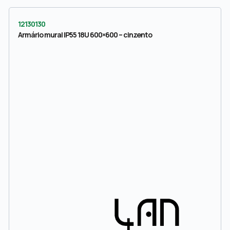
12130130
Armário mural IP55 18U 600×600 – cinzento