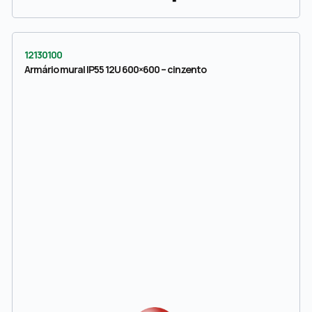
12130100
Armário mural IP55 12U 600×600 – cinzento