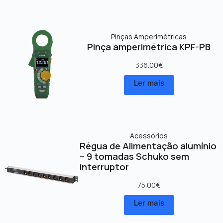
Pinças Amperimétricas
Pinça amperimétrica KPF-PB
336.00
€
Ler mais
Acessórios
Régua de Alimentação alumínio
– 9 tomadas Schuko sem
interruptor
75.00
€
Ler mais