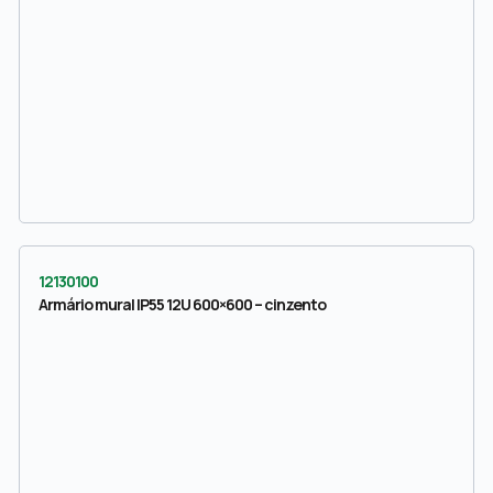
12130100
Armário mural IP55 12U 600×600 – cinzento