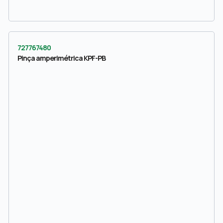
727767480
Pinça amperimétrica KPF-PB