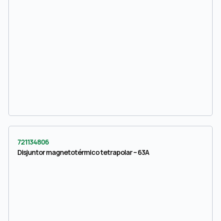
721134806
Disjuntor magnetotérmico tetrapolar – 63A