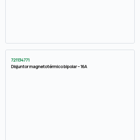
721134771
Disjuntor magnetotérmico bipolar – 16A