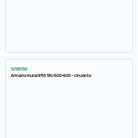
12130130
Armário mural IP55 18U 600×600 – cinzento