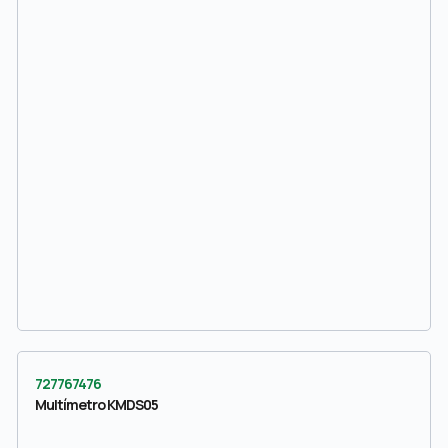
727767476
Multímetro KMDS05