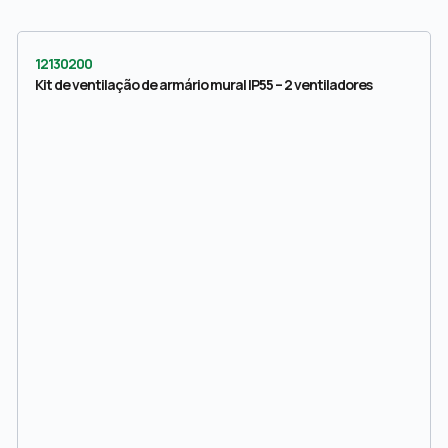
12130200
Kit de ventilação de armário mural IP55 – 2 ventiladores