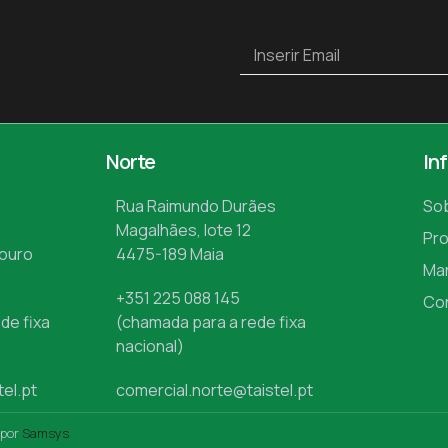
Norte
In
Rua Raimundo Durães
So
Magalhães, lote 12
Pr
Mouro
4475-189 Maia
Ma
+351 225 088 145
Co
de fixa
(chamada para a rede fixa
nacional)
tel.pt
comercial.norte@taistel.pt
 por
Samsys