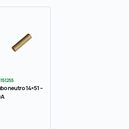
1151255
bo neutro 14×51 –
0A