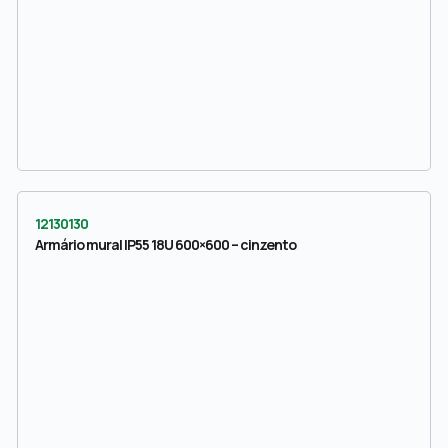
12130130
Armário mural IP55 18U 600×600 – cinzento