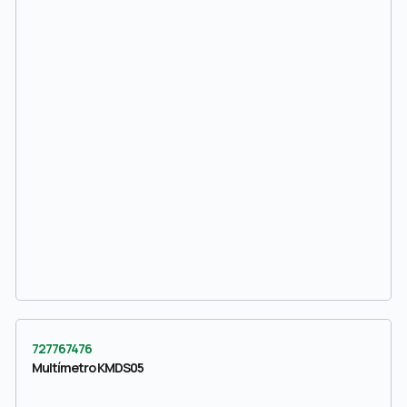
727767476
Multímetro KMDS05