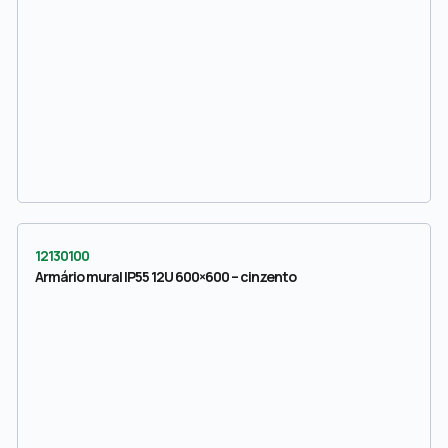
12130100
Armário mural IP55 12U 600×600 – cinzento