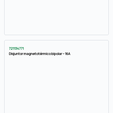
721134771
Disjuntor magnetotérmico bipolar – 16A