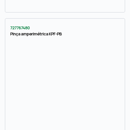
727767480
Pinça amperimétrica KPF-PB