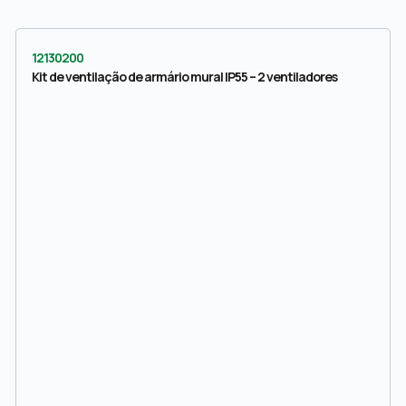
12130200
Kit de ventilação de armário mural IP55 – 2 ventiladores