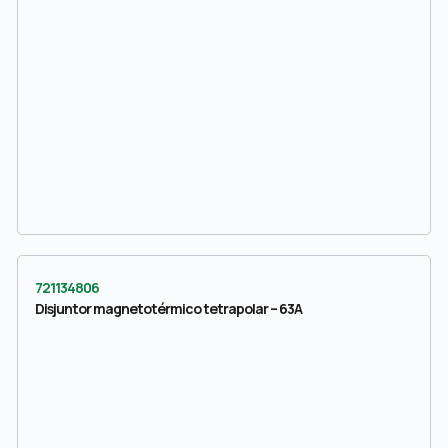
721134806
Disjuntor magnetotérmico tetrapolar – 63A