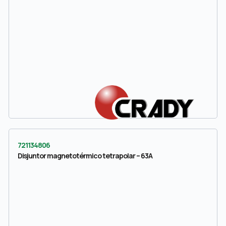
721134806
Disjuntor magnetotérmico tetrapolar – 63A