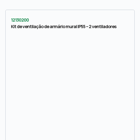
12130200
Kit de ventilação de armário mural IP55 – 2 ventiladores