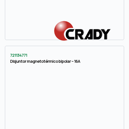
721134771
Disjuntor magnetotérmico bipolar – 16A