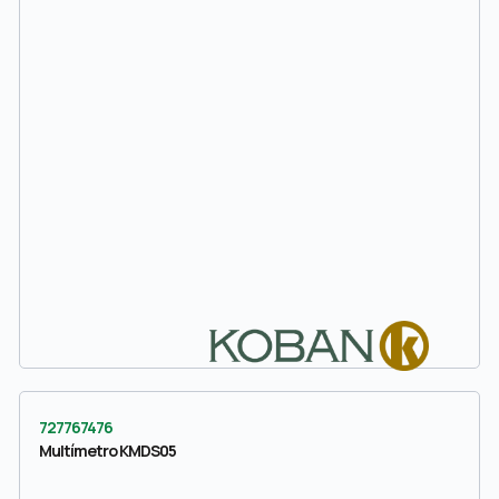
727767476
Multímetro KMDS05