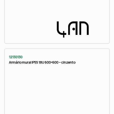
12130130
Armário mural IP55 18U 600×600 – cinzento