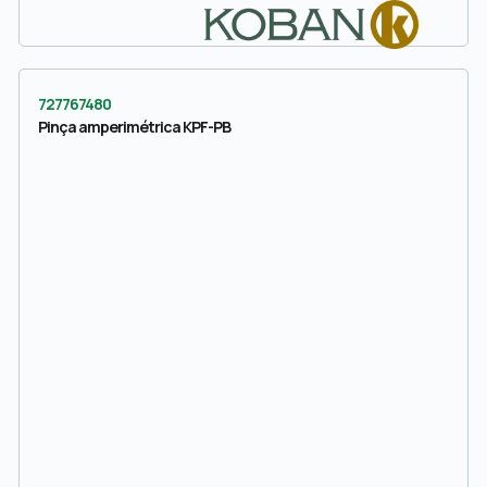
727767480
Pinça amperimétrica KPF-PB