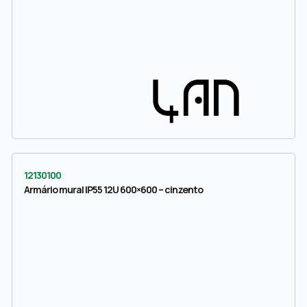
12130100
Armário mural IP55 12U 600×600 – cinzento