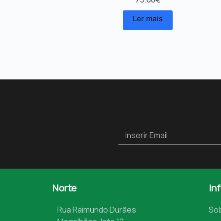
Ler mais
Norte
In
Rua Raimundo Durães
So