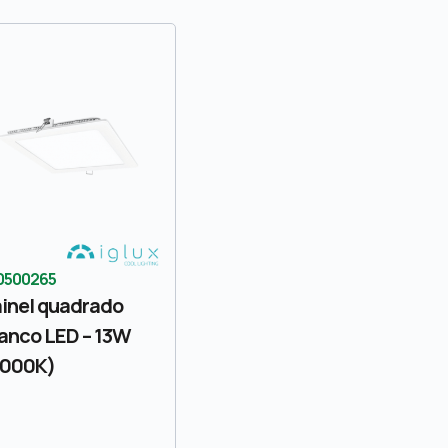
0500265
inel quadrado
anco LED – 13W
4000K)