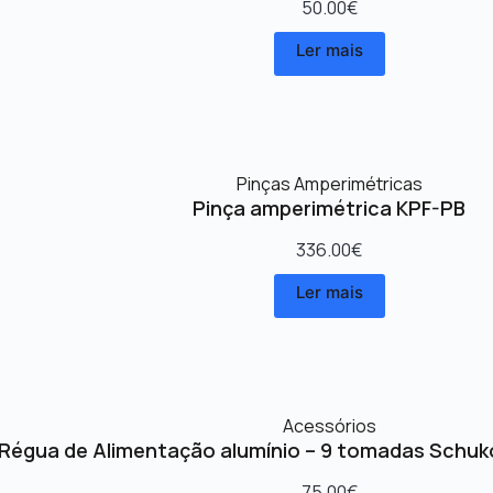
50.00
€
Ler mais
Pinças Amperimétricas
Pinça amperimétrica KPF-PB
336.00
€
Ler mais
Acessórios
Régua de Alimentação alumínio – 9 tomadas Schuk
75.00
€