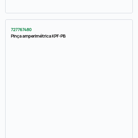
727767480
Pinça amperimétrica KPF-PB