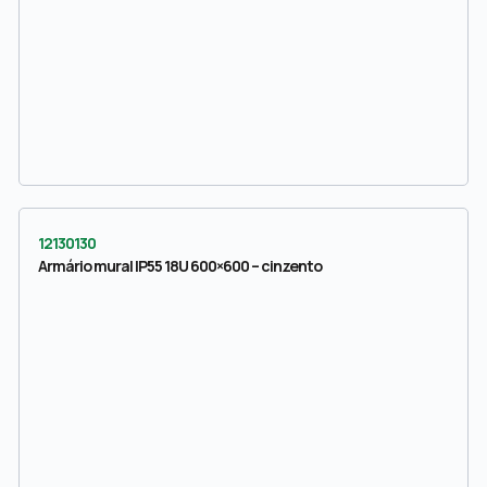
12130130
Armário mural IP55 18U 600×600 – cinzento