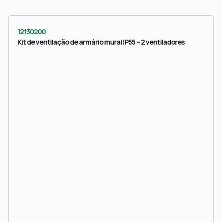
12130200
Kit de ventilação de armário mural IP55 – 2 ventiladores