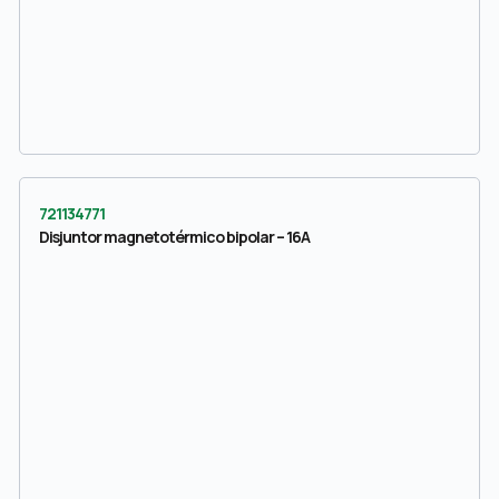
721134771
Disjuntor magnetotérmico bipolar – 16A