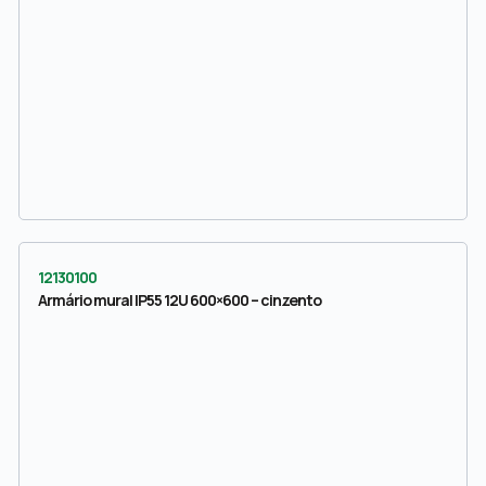
12130100
Armário mural IP55 12U 600×600 – cinzento