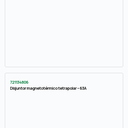
721134806
Disjuntor magnetotérmico tetrapolar – 63A