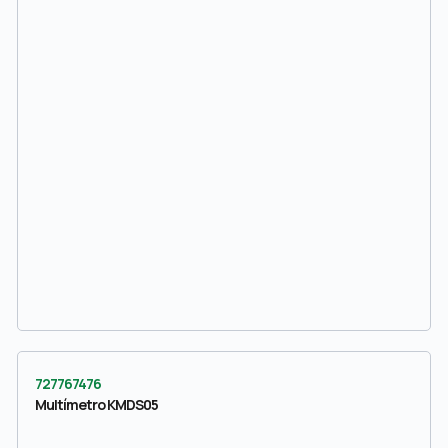
727767476
Multímetro KMDS05