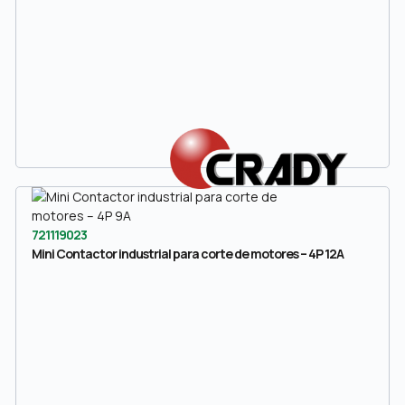
721119023
Mini Contactor industrial para corte de motores – 4P 12A