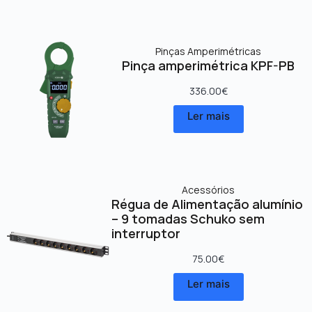
Pinças Amperimétricas
Pinça amperimétrica KPF-PB
336.00
€
Ler mais
Acessórios
Régua de Alimentação alumínio
– 9 tomadas Schuko sem
interruptor
75.00
€
Ler mais