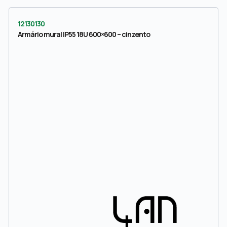
12130130
Armário mural IP55 18U 600×600 – cinzento