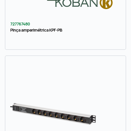
727767480
Pinça amperimétrica KPF-PB