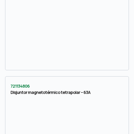
721134806
Disjuntor magnetotérmico tetrapolar – 63A