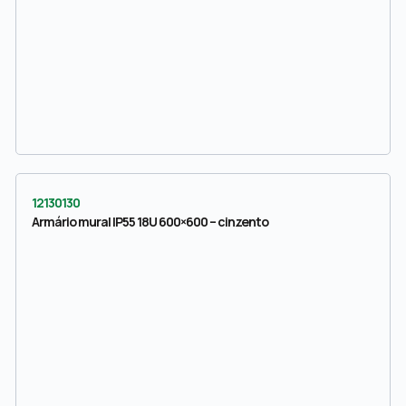
12130130
Armário mural IP55 18U 600×600 – cinzento