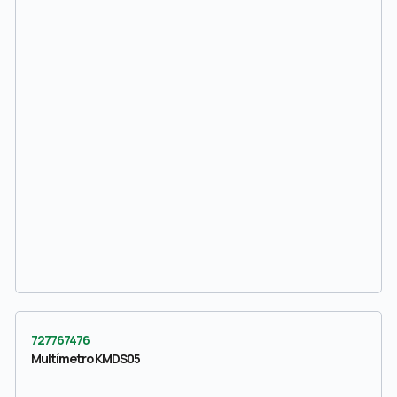
727767476
Multímetro KMDS05