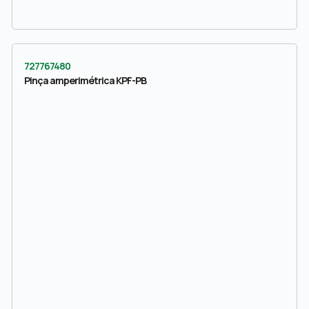
727767480
Pinça amperimétrica KPF-PB