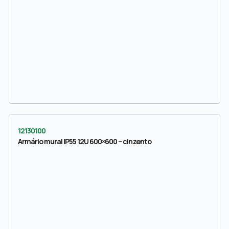
12130100
Armário mural IP55 12U 600×600 – cinzento