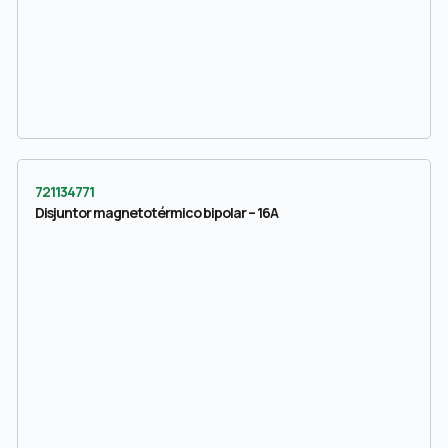
721134771
Disjuntor magnetotérmico bipolar – 16A