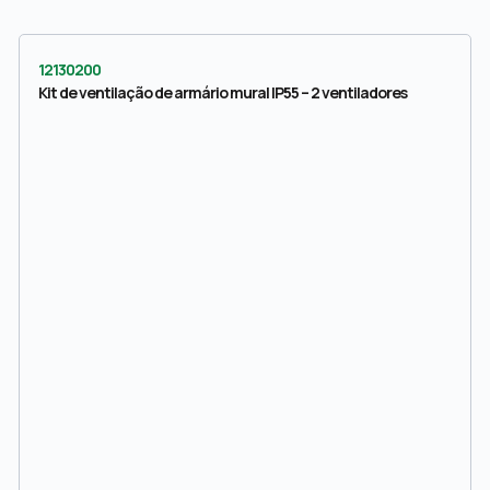
12130200
Kit de ventilação de armário mural IP55 – 2 ventiladores