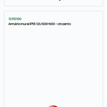
12130100
Armário mural IP55 12U 600×600 – cinzento