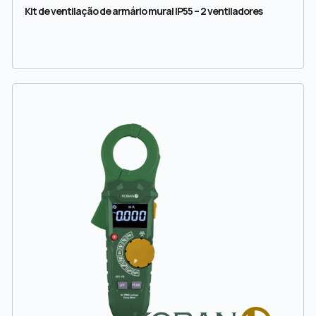
Kit de ventilação de armário mural IP55 – 2 ventiladores