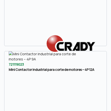
721119023
Mini Contactor industrial para corte de motores – 4P 12A