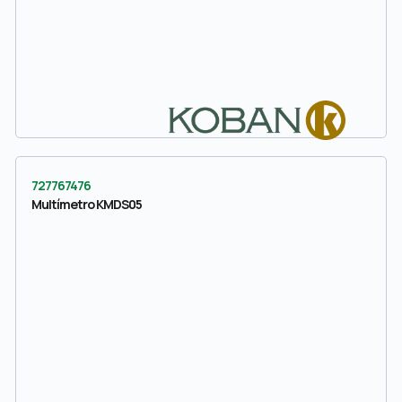
727767476
Multímetro KMDS05