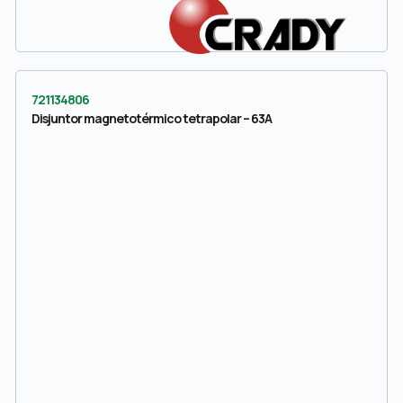
721134806
Disjuntor magnetotérmico tetrapolar – 63A