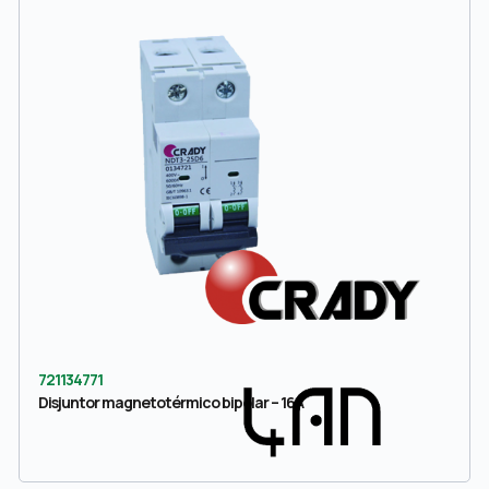
721134771
Disjuntor magnetotérmico bipolar – 16A