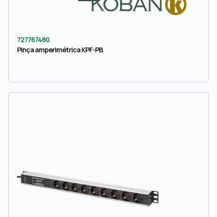
727767480
Pinça amperimétrica KPF-PB