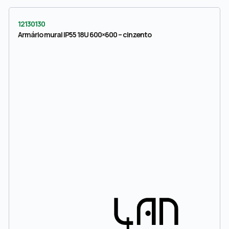
12130130
Armário mural IP55 18U 600×600 – cinzento