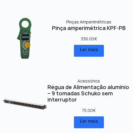
Pinças Amperimétricas
Pinça amperimétrica KPF-PB
336.00
€
Ler mais
Acessórios
Régua de Alimentação alumínio
– 9 tomadas Schuko sem
interruptor
75.00
€
Ler mais