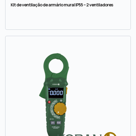
Kit de ventilação de armário mural IP55 – 2 ventiladores