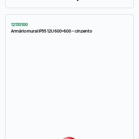
12130100
Armário mural IP55 12U 600×600 – cinzento