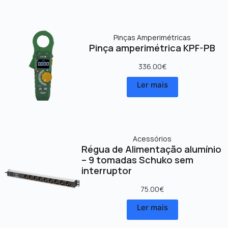
Pinças Amperimétricas
Pinça amperimétrica KPF-PB
336.00
€
Ler mais
Acessórios
Régua de Alimentação alumínio
– 9 tomadas Schuko sem
interruptor
75.00
€
Ler mais