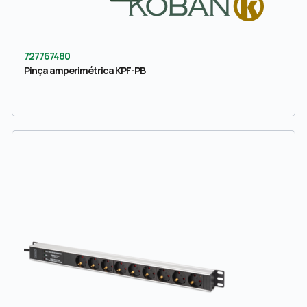
727767480
Pinça amperimétrica KPF-PB