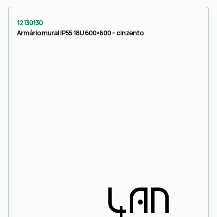
12130130
Armário mural IP55 18U 600×600 – cinzento