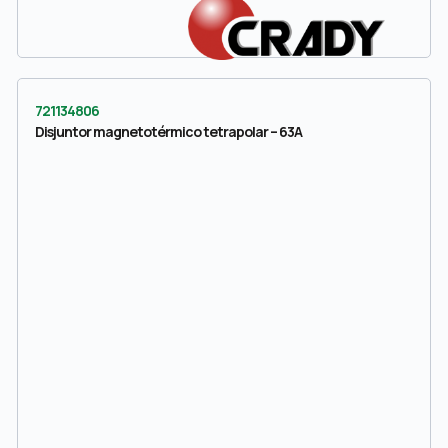
721134806
Disjuntor magnetotérmico tetrapolar – 63A