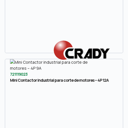
721119023
Mini Contactor industrial para corte de motores – 4P 12A