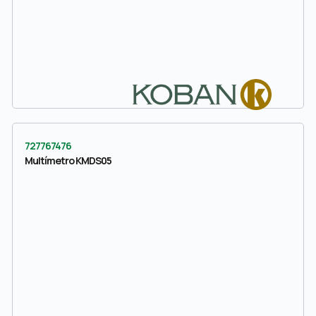
727767476
Multímetro KMDS05