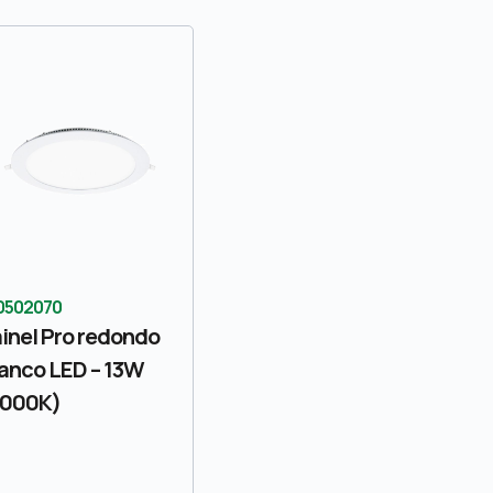
0502070
inel Pro redondo
anco LED – 13W
4000K)