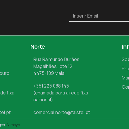
Norte
In
Rua Raimundo Durães
So
Magalhães, lote 12
Pr
Mouro
4475-189 Maia
Ma
+351 225 088 145
Co
de fixa
(chamada para a rede fixa
nacional)
tel.pt
comercial.norte@taistel.pt
 por
Samsys