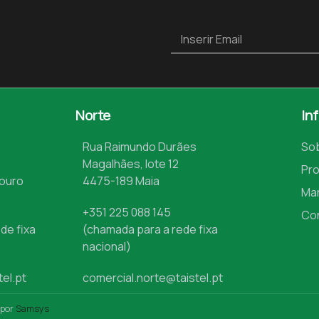
Norte
In
Rua Raimundo Durães
So
Magalhães, lote 12
Pr
Mouro
4475-189 Maia
Ma
+351 225 088 145
Co
de fixa
(chamada para a rede fixa
nacional)
tel.pt
comercial.norte@taistel.pt
 por
Samsys