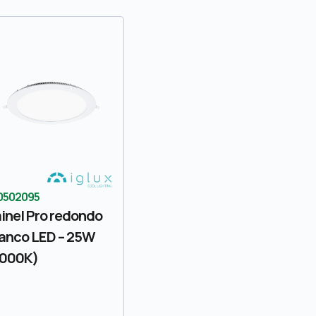
0502095
inel Pro redondo
anco LED – 25W
3000K)