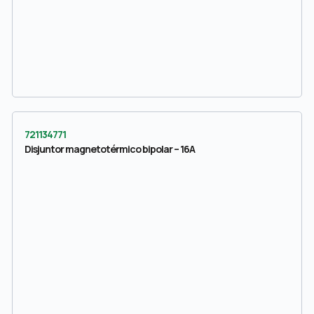
721134771
Disjuntor magnetotérmico bipolar – 16A