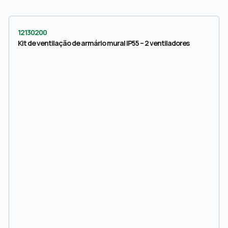
12130200
Kit de ventilação de armário mural IP55 – 2 ventiladores