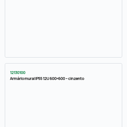
12130100
Armário mural IP55 12U 600×600 – cinzento