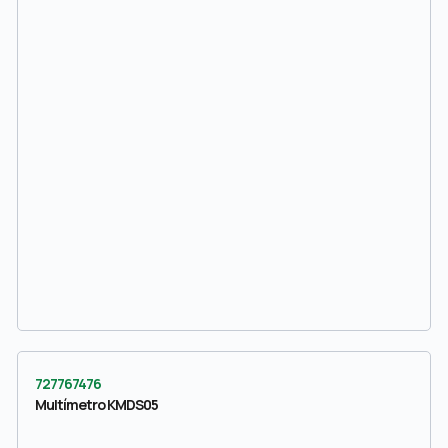
727767476
Multímetro KMDS05