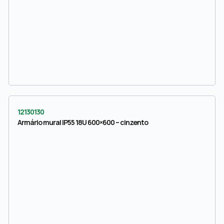
12130130
Armário mural IP55 18U 600×600 – cinzento