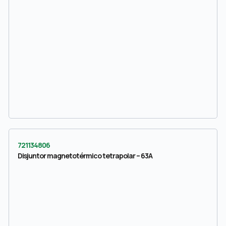
721134806
Disjuntor magnetotérmico tetrapolar – 63A