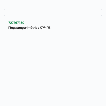
727767480
Pinça amperimétrica KPF-PB