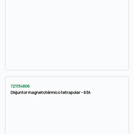
721134806
Disjuntor magnetotérmico tetrapolar – 63A