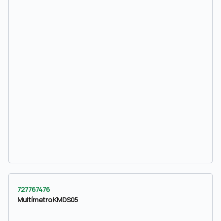
727767476
Multímetro KMDS05