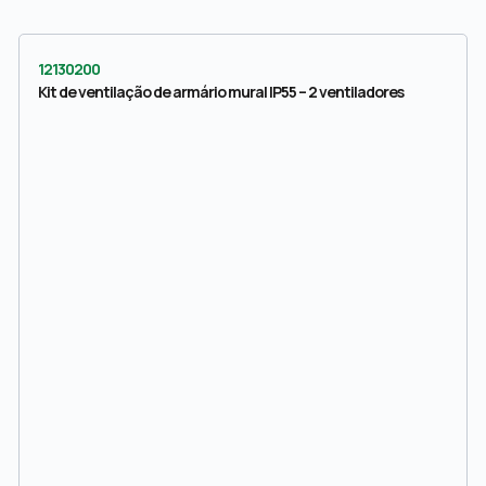
12130200
Kit de ventilação de armário mural IP55 – 2 ventiladores