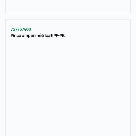
727767480
Pinça amperimétrica KPF-PB