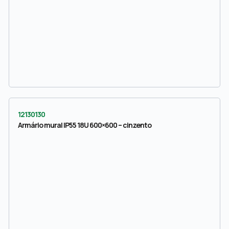
12130130
Armário mural IP55 18U 600×600 – cinzento