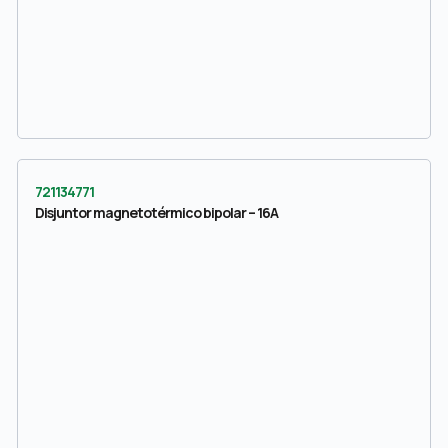
721134771
Disjuntor magnetotérmico bipolar – 16A