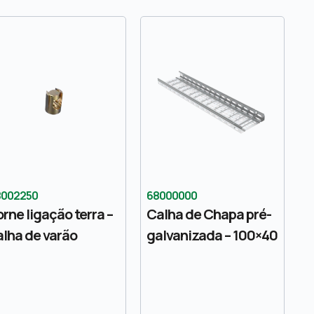
8002250
68000000
orne ligação terra –
Calha de Chapa pré-
alha de varão
galvanizada – 100×40