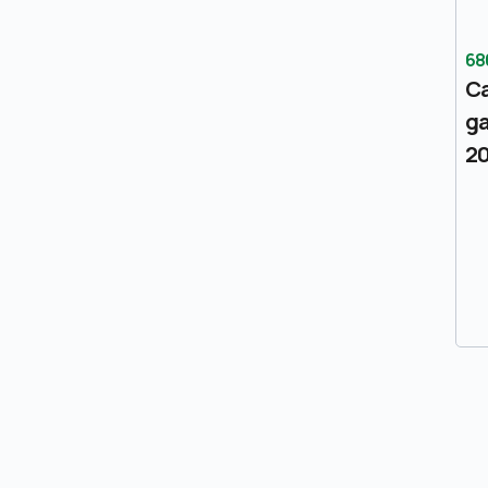
68
Ca
ga
2