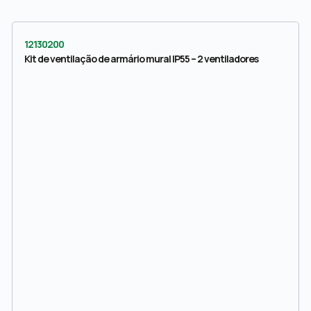
12130200
Kit de ventilação de armário mural IP55 – 2 ventiladores