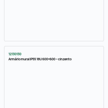
12130130
Armário mural IP55 18U 600×600 – cinzento