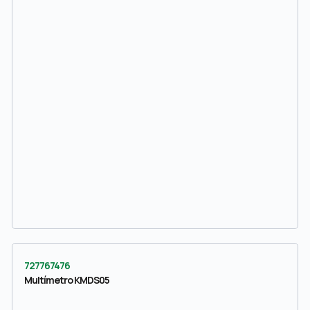
727767476
Multímetro KMDS05