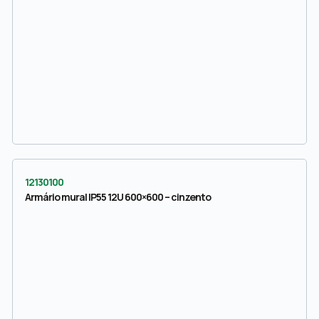
12130100
Armário mural IP55 12U 600×600 – cinzento