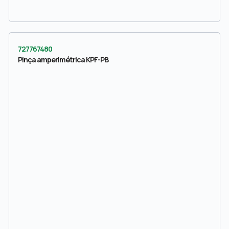
727767480
Pinça amperimétrica KPF-PB