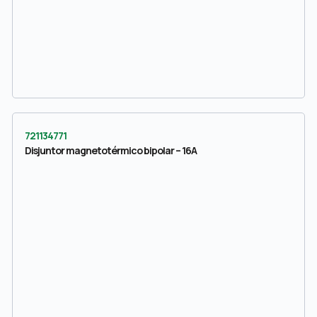
721134771
Disjuntor magnetotérmico bipolar – 16A