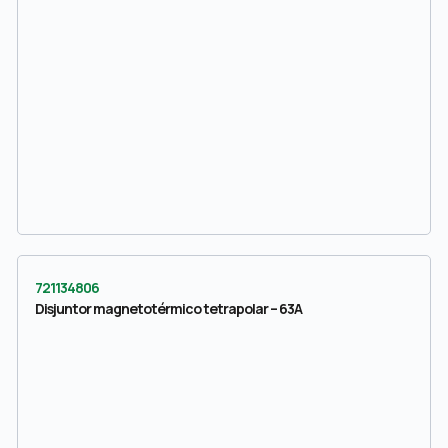
721134806
Disjuntor magnetotérmico tetrapolar – 63A