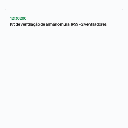
12130200
Kit de ventilação de armário mural IP55 – 2 ventiladores