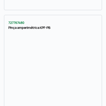
727767480
Pinça amperimétrica KPF-PB