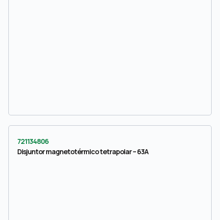
721134806
Disjuntor magnetotérmico tetrapolar – 63A