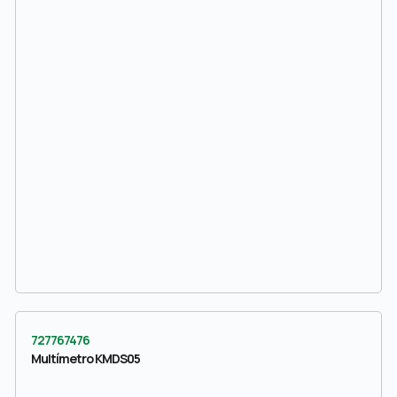
727767476
Multímetro KMDS05