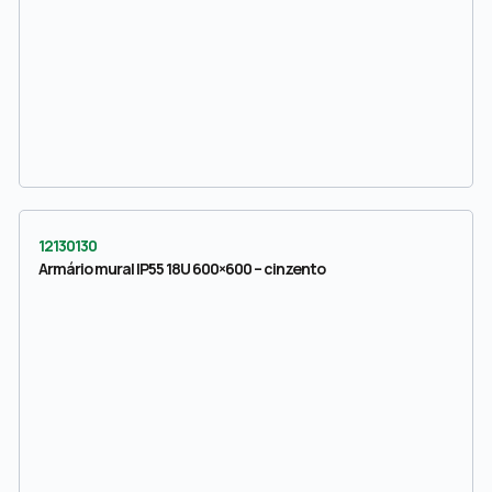
12130130
Armário mural IP55 18U 600×600 – cinzento