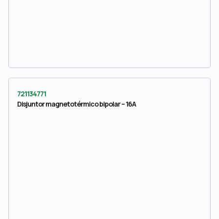
721134771
Disjuntor magnetotérmico bipolar – 16A