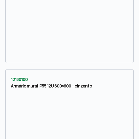
12130100
Armário mural IP55 12U 600×600 – cinzento