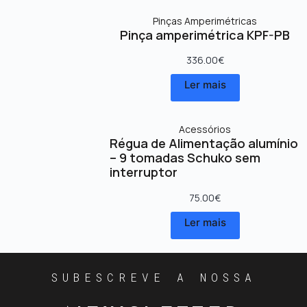
Pinças Amperimétricas
Pinça amperimétrica KPF-PB
336.00
€
Ler mais
Acessórios
Régua de Alimentação alumínio
– 9 tomadas Schuko sem
interruptor
75.00
€
Ler mais
SUBESCREVE A NOSSA