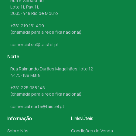
Rua S. Sebastião
Lote 11, Pav. 11,
2635-448 Rio de Mouro
+351 219 151 409
(chamada para a rede fixa nacional)
comercial.sul@taistel.pt
Norte
Rua Raimundo Durães Magalhães, lote 12
4475-189 Maia
+351 225 088 145
(chamada para a rede fixa nacional)
comercial.norte@taistel.pt
Informação
Links Úteis
Sobre Nós
Condições de Venda