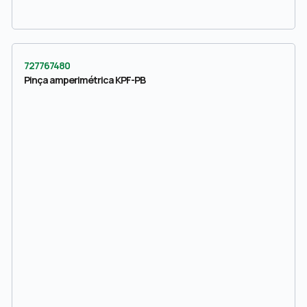
727767480
Pinça amperimétrica KPF-PB