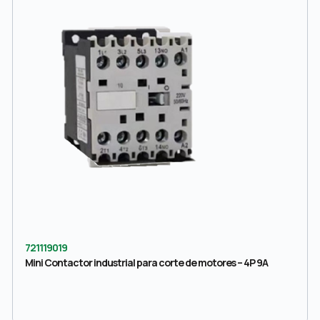
721119019
Mini Contactor industrial para corte de motores – 4P 9A