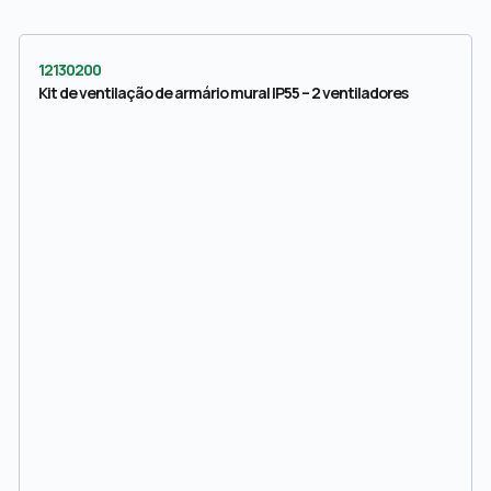
12130200
Kit de ventilação de armário mural IP55 – 2 ventiladores