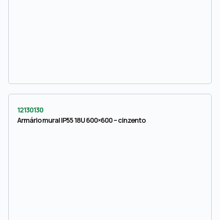
12130130
Armário mural IP55 18U 600×600 – cinzento