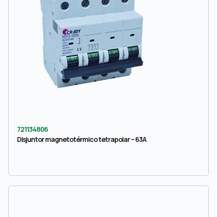
721134806
Disjuntor magnetotérmico tetrapolar – 63A