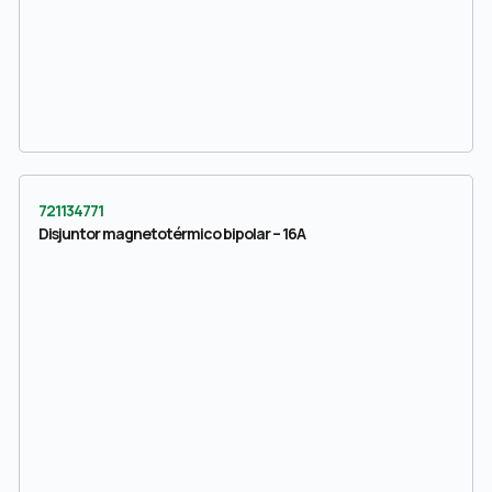
721134771
Disjuntor magnetotérmico bipolar – 16A