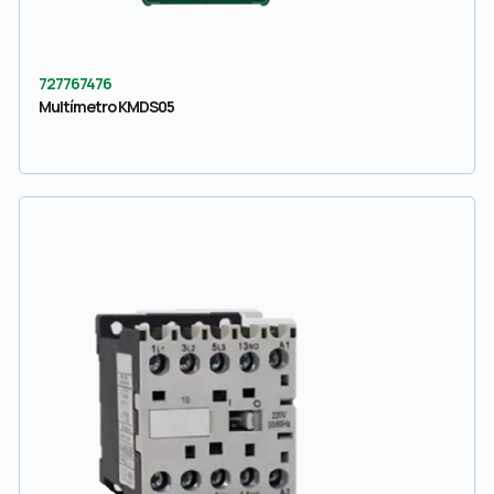
727767476
Multímetro KMDS05