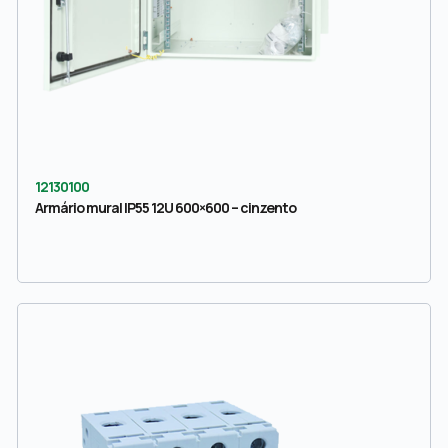
12130100
Armário mural IP55 12U 600×600 – cinzento