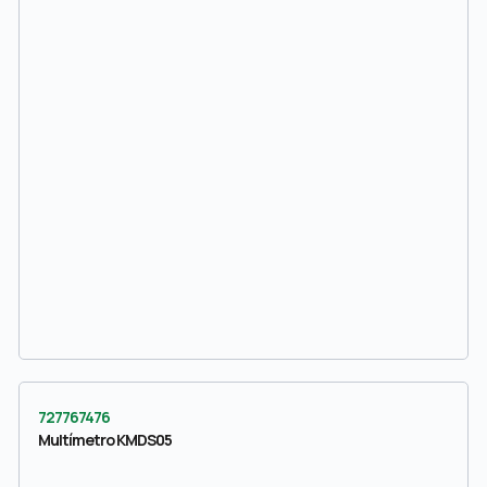
727767476
Multímetro KMDS05