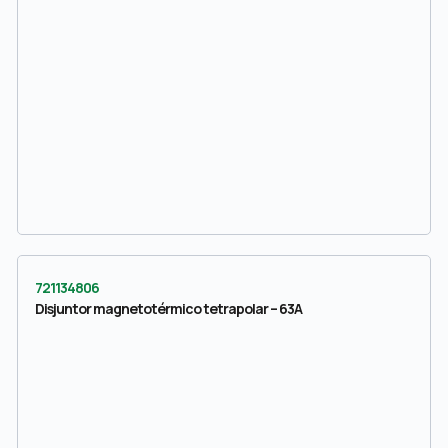
721134806
Disjuntor magnetotérmico tetrapolar – 63A