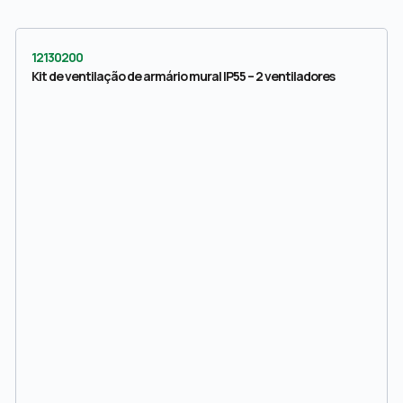
12130200
Kit de ventilação de armário mural IP55 – 2 ventiladores