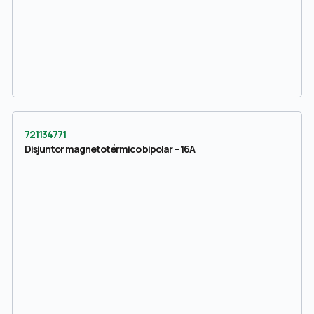
721134771
Disjuntor magnetotérmico bipolar – 16A