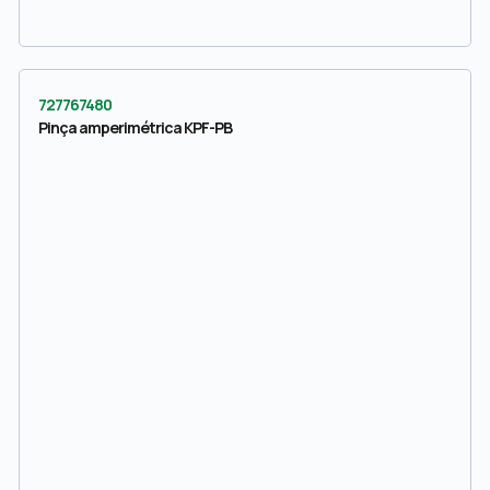
727767480
Pinça amperimétrica KPF-PB