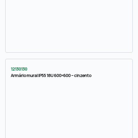
12130130
Armário mural IP55 18U 600×600 – cinzento