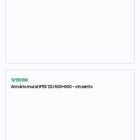
12130100
Armário mural IP55 12U 600×600 – cinzento