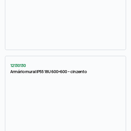
12130130
Armário mural IP55 18U 600×600 – cinzento