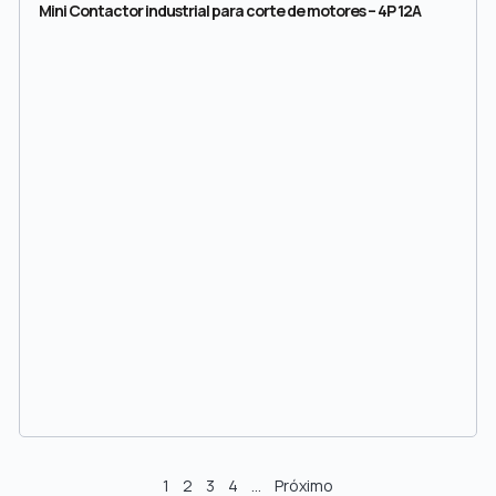
Mini Contactor industrial para corte de motores – 4P 12A
1
2
3
4
…
Próximo