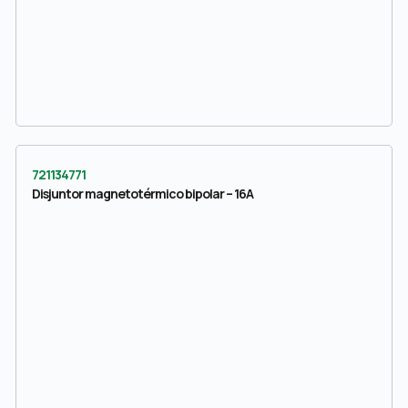
721134771
Disjuntor magnetotérmico bipolar – 16A