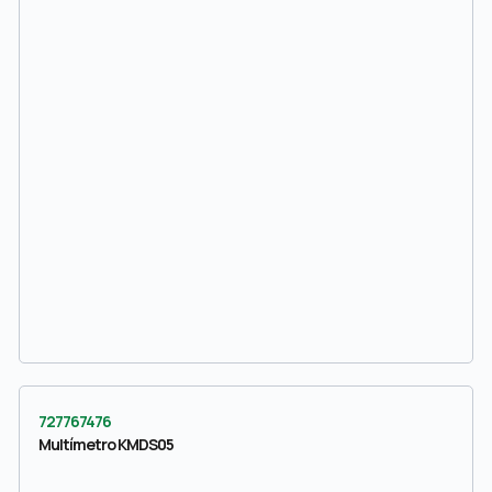
727767476
Multímetro KMDS05