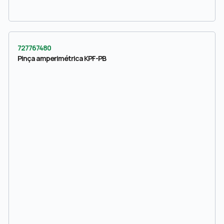
727767480
Pinça amperimétrica KPF-PB