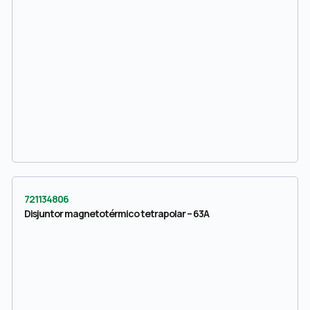
721134806
Disjuntor magnetotérmico tetrapolar – 63A