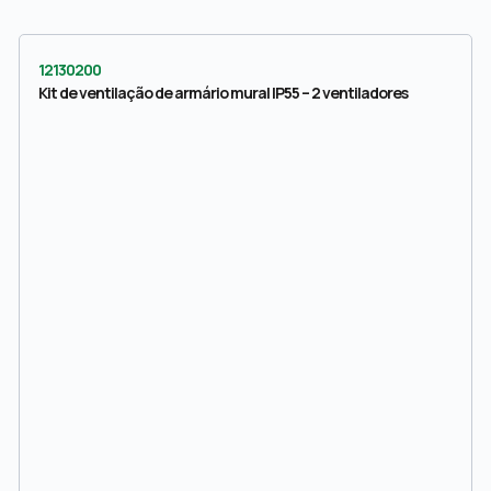
12130200
Kit de ventilação de armário mural IP55 – 2 ventiladores