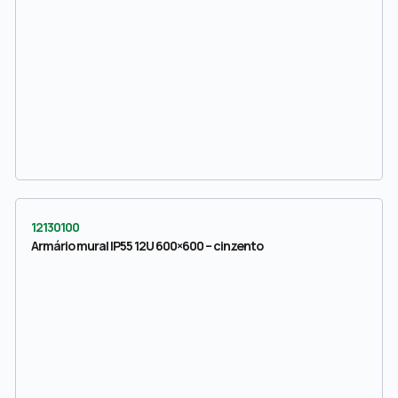
12130100
Armário mural IP55 12U 600×600 – cinzento