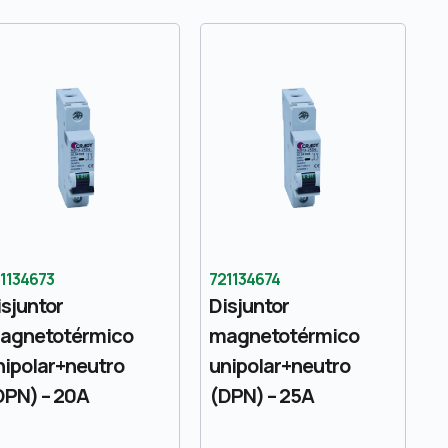
1134673
721134674
isjuntor
Disjuntor
agnetotérmico
magnetotérmico
nipolar+neutro
unipolar+neutro
DPN) – 20A
(DPN) – 25A