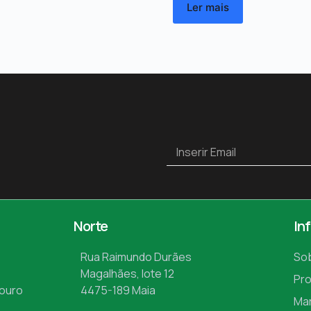
Ler mais
Norte
In
Rua Raimundo Durães
So
Magalhães, lote 12
Pr
Mouro
4475-189 Maia
Ma