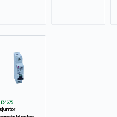
1134675
sjuntor
agnetotérmico