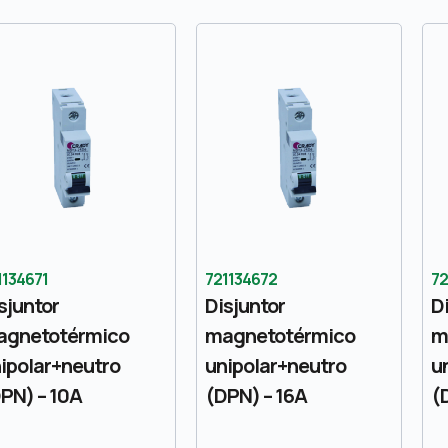
1134671
721134672
72
sjuntor
Disjuntor
D
agnetotérmico
magnetotérmico
m
ipolar+neutro
unipolar+neutro
u
PN) – 10A
(DPN) – 16A
(