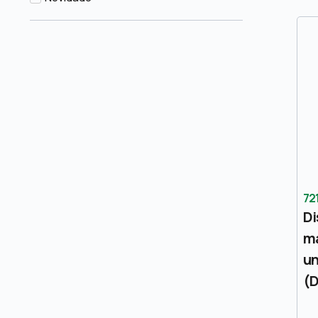
72
Di
m
un
(D