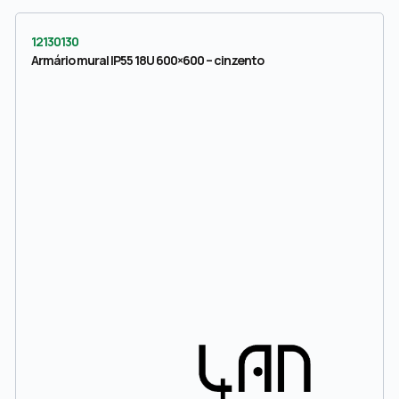
12130130
Armário mural IP55 18U 600×600 – cinzento