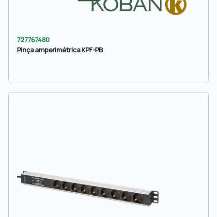
727767480
Pinça amperimétrica KPF-PB