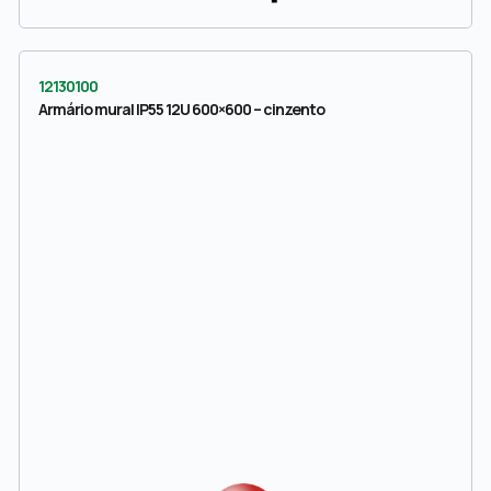
12130100
Armário mural IP55 12U 600×600 – cinzento