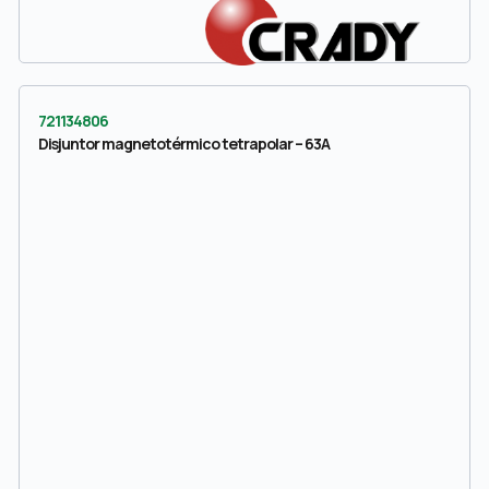
721134806
Disjuntor magnetotérmico tetrapolar – 63A