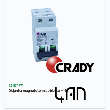
721134771
Disjuntor magnetotérmico bipolar – 16A