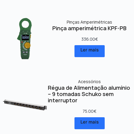
Pinças Amperimétricas
Pinça amperimétrica KPF-PB
336.00
€
Ler mais
Acessórios
Régua de Alimentação alumínio
– 9 tomadas Schuko sem
interruptor
75.00
€
Ler mais