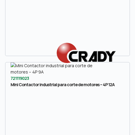
721119023
Mini Contactor industrial para corte de motores – 4P 12A