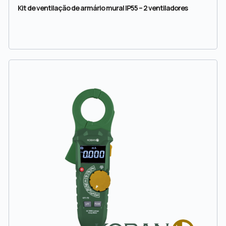
Kit de ventilação de armário mural IP55 – 2 ventiladores