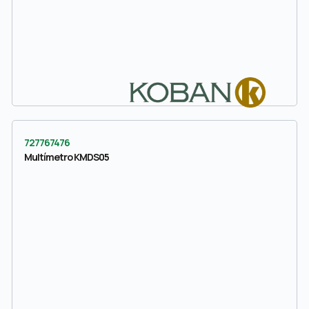
727767476
Multímetro KMDS05