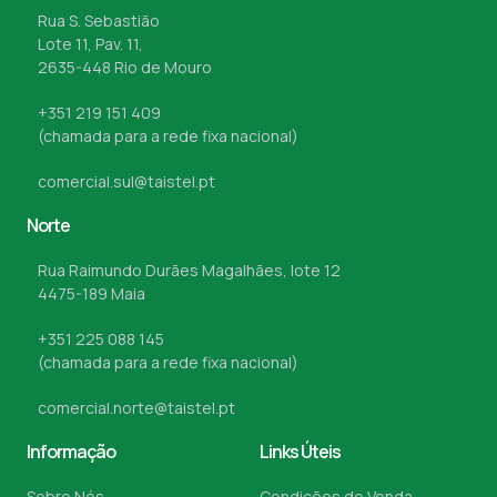
Rua S. Sebastião
Lote 11, Pav. 11,
2635-448 Rio de Mouro
+351 219 151 409
(chamada para a rede fixa nacional)
comercial.sul@taistel.pt
Norte
Rua Raimundo Durães Magalhães, lote 12
4475-189 Maia
+351 225 088 145
(chamada para a rede fixa nacional)
comercial.norte@taistel.pt
Informação
Links Úteis
Sobre Nós
Condições de Venda