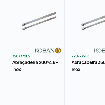
728777202
728777205
Abraçadeira 200×4,6 –
Abraçadeira 360
inox
inox