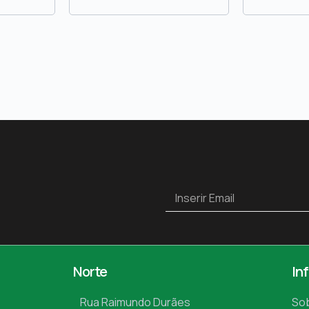
Norte
In
Rua Raimundo Durães
So