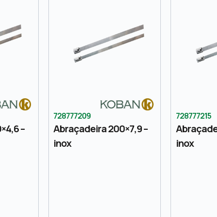
728777209
728777215
×4,6 –
Abraçadeira 200×7,9 –
Abraçadei
inox
inox