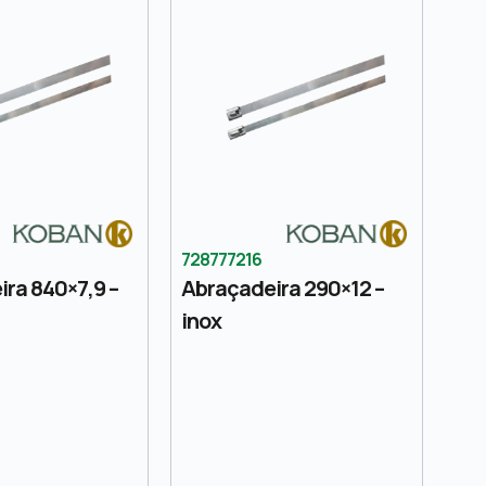
728777216
ra 840×7,9 –
Abraçadeira 290×12 –
inox