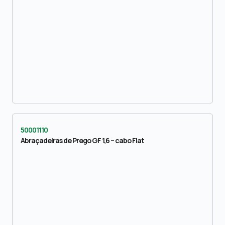
50001110
Abraçadeiras de Prego GF 1,6 – cabo Flat