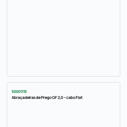
50001115
Abraçadeiras de Prego GF 2,0 – cabo Flat