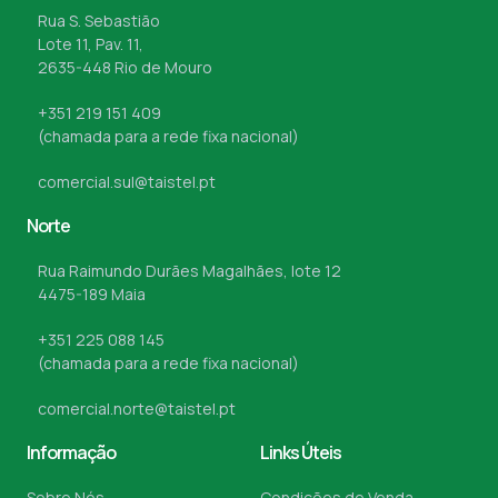
Rua S. Sebastião
Lote 11, Pav. 11,
2635-448 Rio de Mouro
+351 219 151 409
(chamada para a rede fixa nacional)
comercial.sul@taistel.pt
Norte
Rua Raimundo Durães Magalhães, lote 12
4475-189 Maia
+351 225 088 145
(chamada para a rede fixa nacional)
comercial.norte@taistel.pt
Informação
Links Úteis
Sobre Nós
Condições de Venda