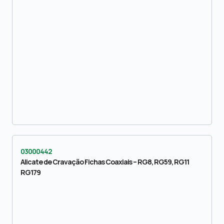
03000442
Alicate de Cravação Fichas Coaxiais – RG8, RG59, RG11
RG179