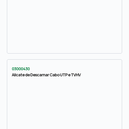
03000430
Alicate de Descarnar Cabo UTP e TVHV