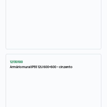
12130100
Armário mural IP55 12U 600×600 – cinzento