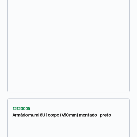
12120005
Armário mural 6U 1 corpo (450 mm) montado – preto