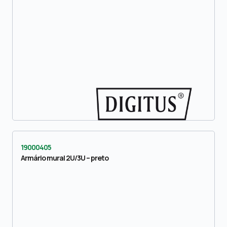
19000405
Armário mural 2U/3U – preto