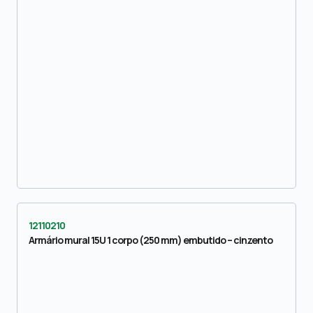
12110210
Armário mural 15U 1 corpo (250 mm) embutido – cinzento