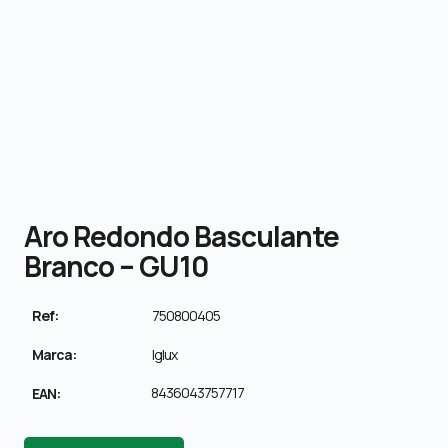
Aro Redondo Basculante
Branco – GU10
Ref:
750800405
Marca:
Iglux
8436043757717
EAN: