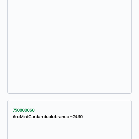
750800060
Aro Mini Cardan duplo branco – GU10