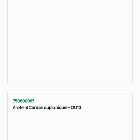
750800065
Aro Mini Cardan duplo níquel – GU10