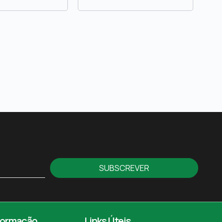
SUBSCREVER
formação
Links Úteis