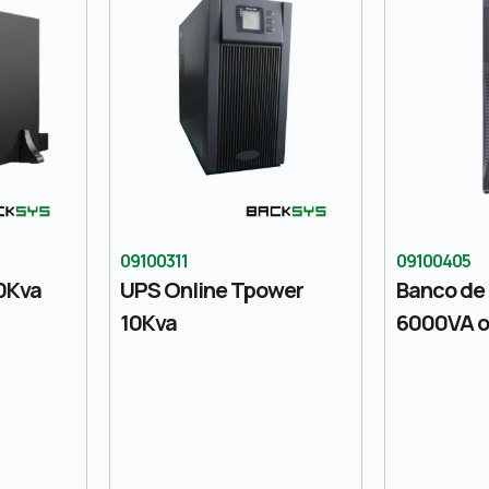
09100311
09100405
0Kva
UPS Online Tpower
Banco de 
10Kva
6000VA o