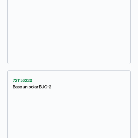
721153220
Base unipolar BUC-2