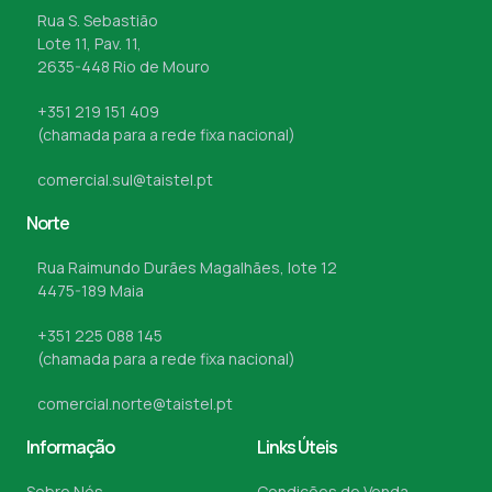
Rua S. Sebastião
Lote 11, Pav. 11,
2635-448 Rio de Mouro
+351 219 151 409
(chamada para a rede fixa nacional)
comercial.sul@taistel.pt
Norte
Rua Raimundo Durães Magalhães, lote 12
4475-189 Maia
+351 225 088 145
(chamada para a rede fixa nacional)
comercial.norte@taistel.pt
Informação
Links Úteis
Sobre Nós
Condições de Venda