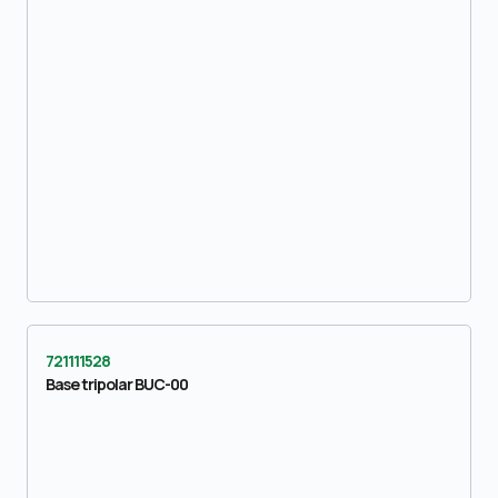
721111528
Base tripolar BUC-00