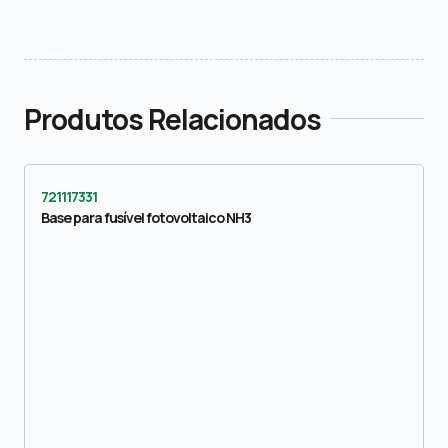
Produtos Relacionados
721117331
Base para fusível fotovoltaico NH3