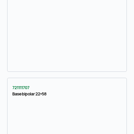
721111707
Base bipolar 22×58