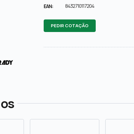
8432710117204
EAN:
PEDIR COTAÇÃO
dos