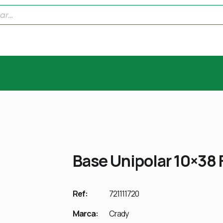
Base Unipolar 10×38 
Ref:
721111720
Marca:
Crady