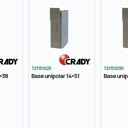
721151025
721151030
0×38
Base unipolar 14×51
Base unip