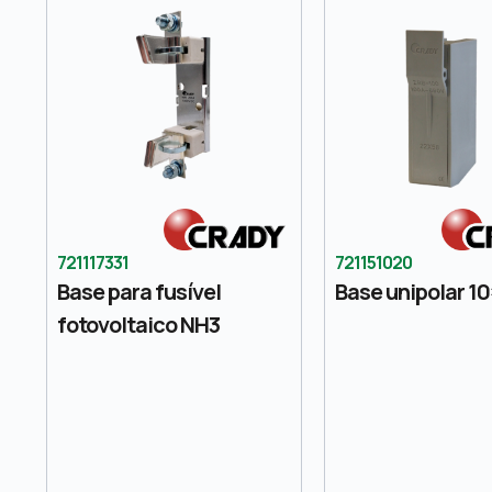
721117331
721151020
Base para fusível
Base unipolar 1
fotovoltaico NH3