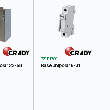
721111700
olar 22×58
Base unipolar 8×31