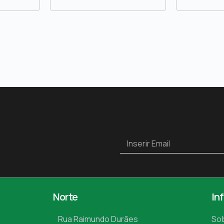
Norte
In
Rua Raimundo Durães
So