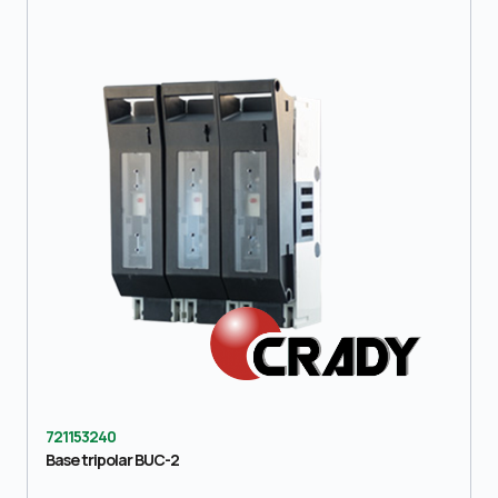
721153240
Base tripolar BUC-2