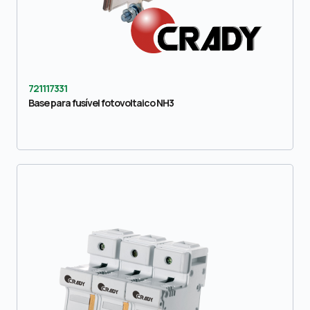
721117331
Base para fusível fotovoltaico NH3