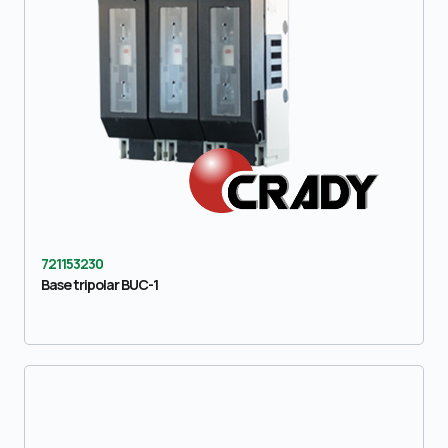
721153230
Base tripolar BUC-1