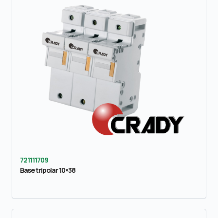
721111709
Base tripolar 10×38