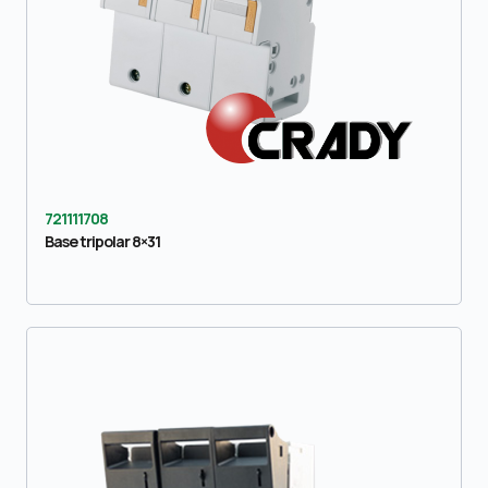
721111708
Base tripolar 8×31