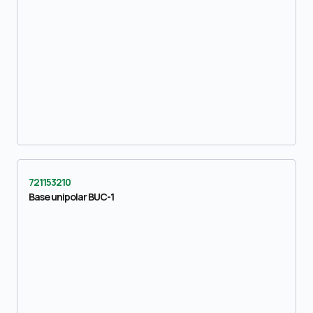
721153210
Base unipolar BUC-1