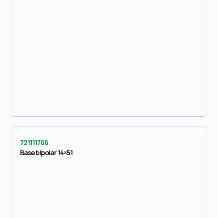
721111706
Base bipolar 14×51