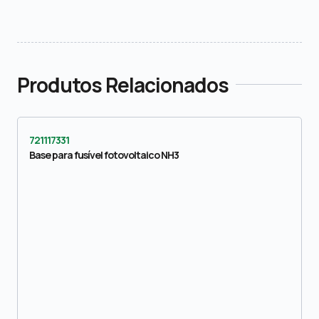
Produtos Relacionados
721117331
Base para fusível fotovoltaico NH3