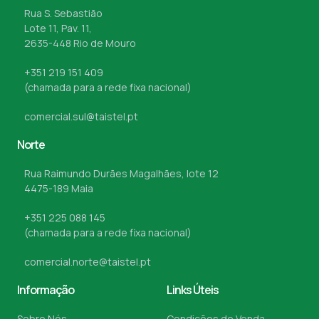
Rua S. Sebastião
Lote 11, Pav. 11,
2635-448 Rio de Mouro
+351 219 151 409
(chamada para a rede fixa nacional)
comercial.sul@taistel.pt
Norte
Rua Raimundo Durães Magalhães, lote 12
4475-189 Maia
+351 225 088 145
(chamada para a rede fixa nacional)
comercial.norte@taistel.pt
Informação
Links Úteis
Sobre Nós
Condições de Venda