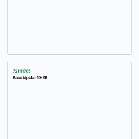
721111705
Base bipolar 10×38