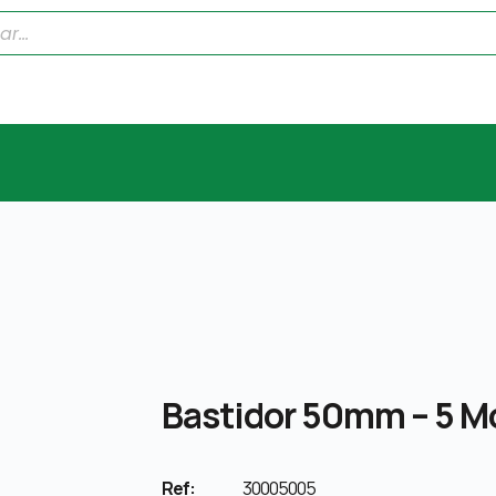
Bastidor 50mm – 5 M
Ref:
30005005