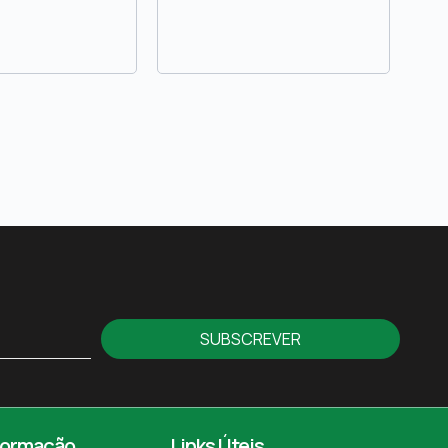
SUBSCREVER
formação
Links Úteis