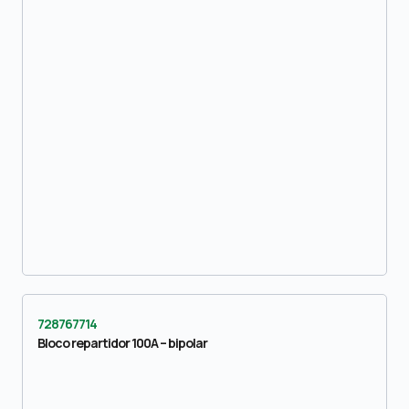
728767714
Bloco repartidor 100A – bipolar