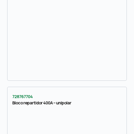
728767704
Bloco repartidor 400A – unipolar