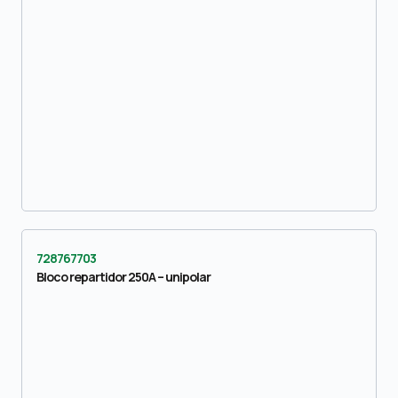
728767703
Bloco repartidor 250A – unipolar