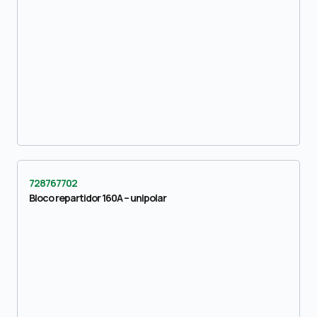
728767702
Bloco repartidor 160A – unipolar