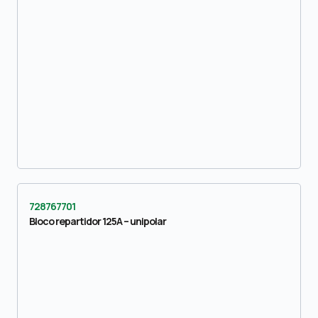
728767701
Bloco repartidor 125A – unipolar