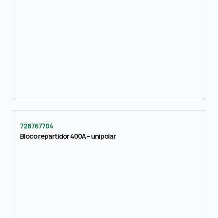
728767704
Bloco repartidor 400A – unipolar