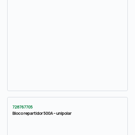
728767705
Bloco repartidor 500A – unipolar