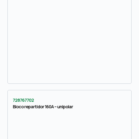
728767702
Bloco repartidor 160A – unipolar