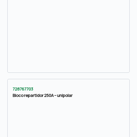
728767703
Bloco repartidor 250A – unipolar