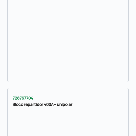
728767704
Bloco repartidor 400A – unipolar