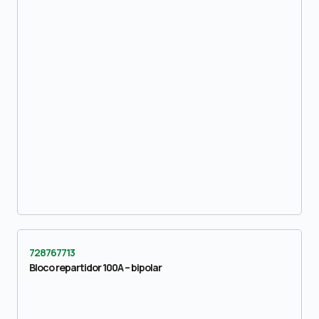
728767713
Bloco repartidor 100A – bipolar