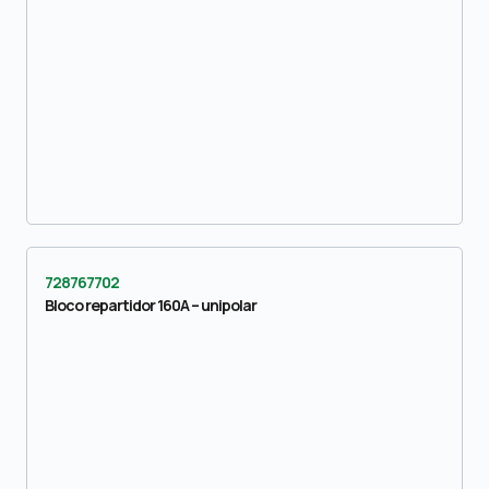
728767702
Bloco repartidor 160A – unipolar