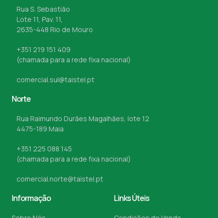
Rua S. Sebastião
Lote 11, Pav. 11,
2635-448 Rio de Mouro
+351 219 151 409
(chamada para a rede fixa nacional)
comercial.sul@taistel.pt
Norte
Rua Raimundo Durães Magalhães, lote 12
4475-189 Maia
+351 225 088 145
(chamada para a rede fixa nacional)
comercial.norte@taistel.pt
Informação
Links Úteis
Sobre Nós
Condições de Venda