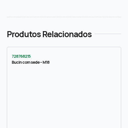
Produtos Relacionados
728768215
Bucin com sede – M18