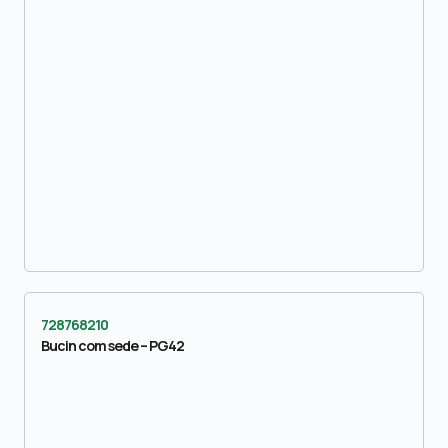
728768210
Bucin com sede – PG42