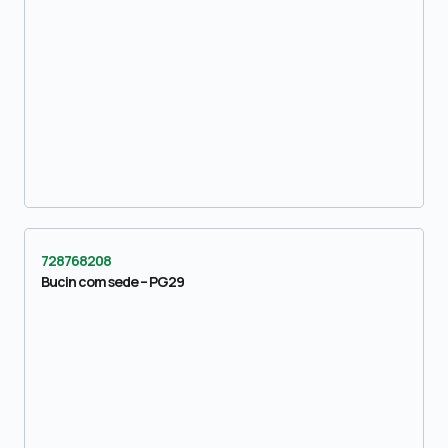
728768208
Bucin com sede – PG29