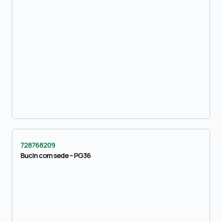
728768209
Bucin com sede – PG36