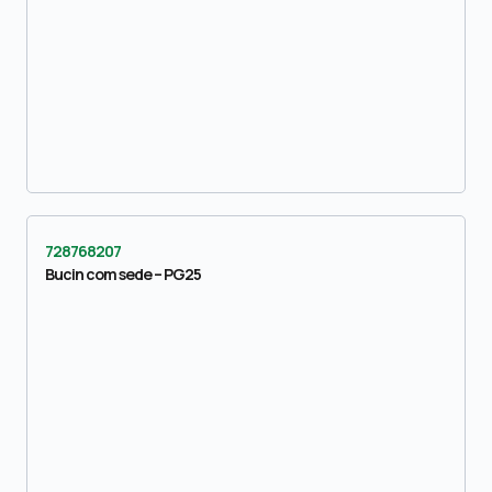
728768207
Bucin com sede – PG25