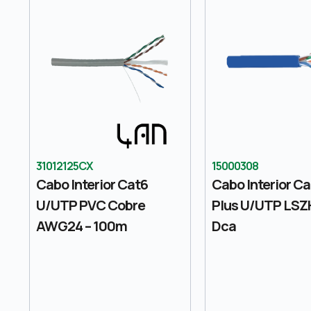
31012125CX
15000308
Cabo Interior Cat6
Cabo Interior C
U/UTP PVC Cobre
Plus U/UTP LSZ
AWG24 – 100m
Dca