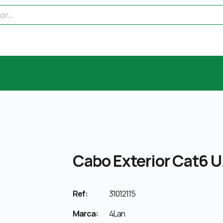
Cabo Exterior Cat6 
Ref:
31012115
Marca:
4Lan