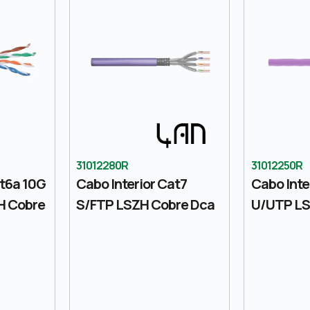
31012280R
31012250R
at6a 10G
Cabo Interior Cat7
Cabo Inte
H Cobre
S/FTP LSZH Cobre Dca
U/UTP LS