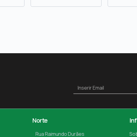
Norte
In
Rua Raimundo Durães
So