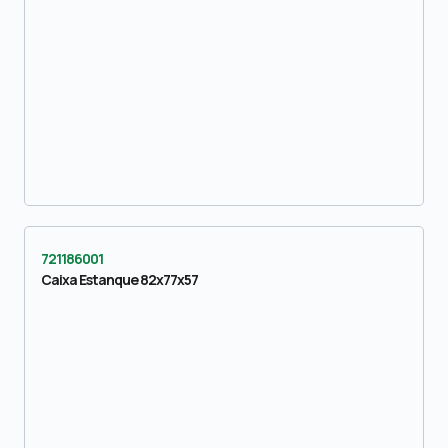
721186001
Caixa Estanque 82x77x57