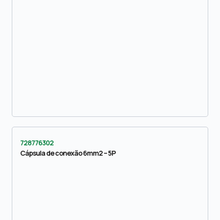
728776302
Cápsula de conexão 6mm2 – 5P