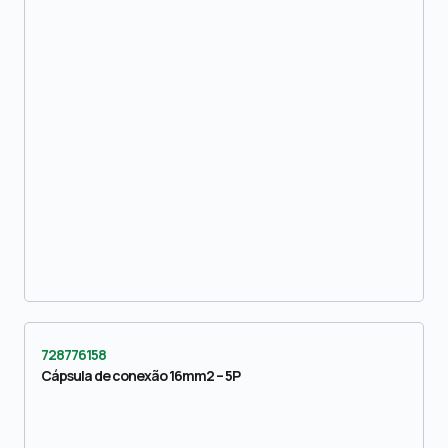
728776158
Cápsula de conexão 16mm2 – 5P