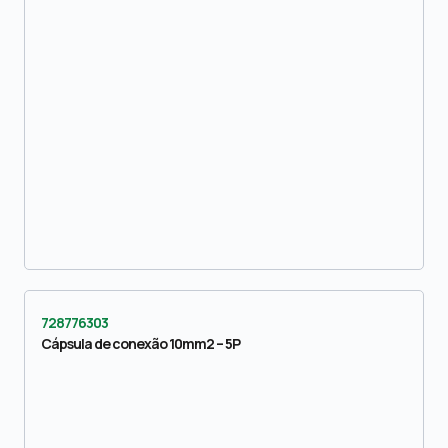
728776303
Cápsula de conexão 10mm2 – 5P