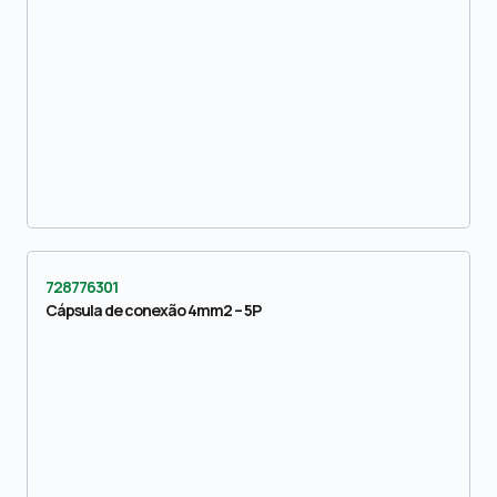
728776301
Cápsula de conexão 4mm2 – 5P