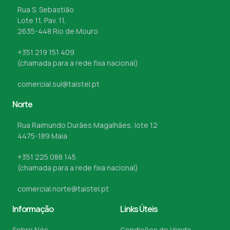
Rua S. Sebastião
Lote 11, Pav. 11,
2635-448 Rio de Mouro
+351 219 151 409
(chamada para a rede fixa nacional)
comercial.sul@taistel.pt
Norte
Rua Raimundo Durães Magalhães, lote 12
4475-189 Maia
+351 225 088 145
(chamada para a rede fixa nacional)
comercial.norte@taistel.pt
Informação
Links Úteis
Sobre Nós
Condições de Venda