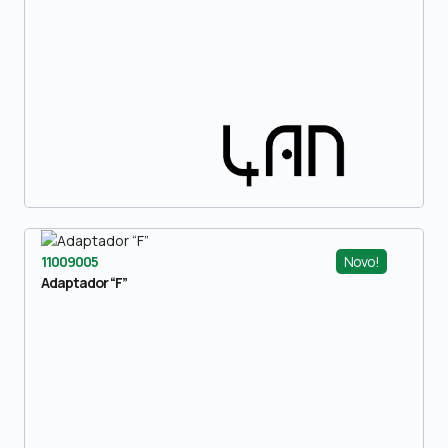
Novo!
11009005
Adaptador “F”