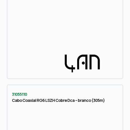
31055110
Cabo Coaxial RG6 LSZH Cobre Dca – branco (305m)