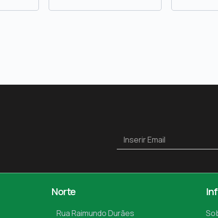
Norte
In
Rua Raimundo Durães
So