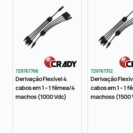
729767766
729767312
Derivação Flexível 4
Derivação Flexív
cabos em 1 – 1 fêmea/4
cabos em 1 – 1 
machos (1000 Vdc)
machoss (1500 