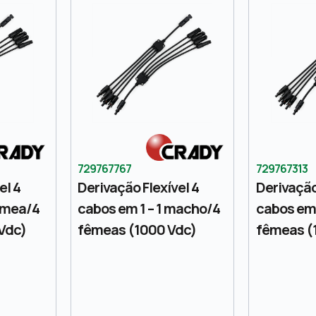
729767767
729767313
el 4
Derivação Flexível 4
Derivação
fêmea/4
cabos em 1 – 1 macho/4
cabos em 
Vdc)
fêmeas (1000 Vdc)
fêmeas (