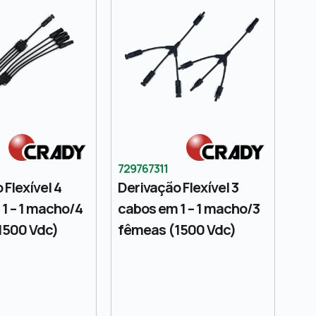
729767311
 Flexível 4
Derivação Flexível 3
1 – 1 macho/4
cabos em 1 – 1 macho/3
1500 Vdc)
fêmeas (1500 Vdc)