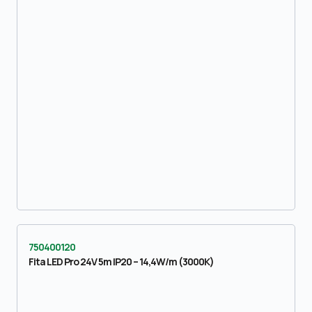
750400120
Fita LED Pro 24V 5m IP20 – 14,4W/m (3000K)