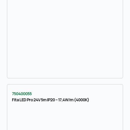
750400055
Fita LED Pro 24V 5m IP20 – 17,4W/m (4000K)