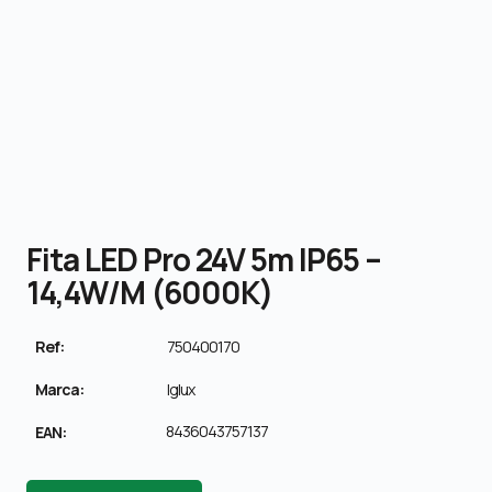
Fita LED Pro 24V 5m IP65 –
14,4W/m (6000K)
Ref:
750400170
Marca:
Iglux
8436043757137
EAN: