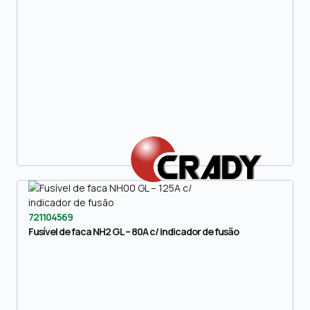
721104569
Fusível de faca NH2 GL – 80A c/ indicador de fusão