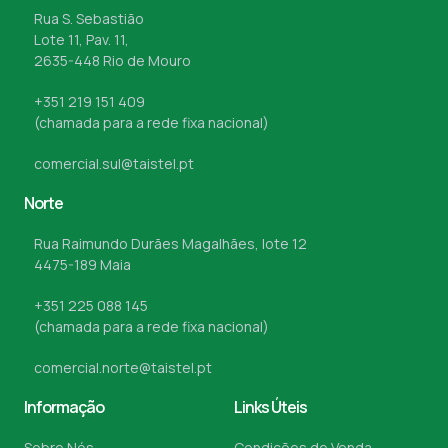
Rua S. Sebastião
Lote 11, Pav. 11,
2635-448 Rio de Mouro
+351 219 151 409
(chamada para a rede fixa nacional)
comercial.sul@taistel.pt
Norte
Rua Raimundo Durães Magalhães, lote 12
4475-189 Maia
+351 225 088 145
(chamada para a rede fixa nacional)
comercial.norte@taistel.pt
Informação
Links Úteis
Sobre Nós
Condições de Venda