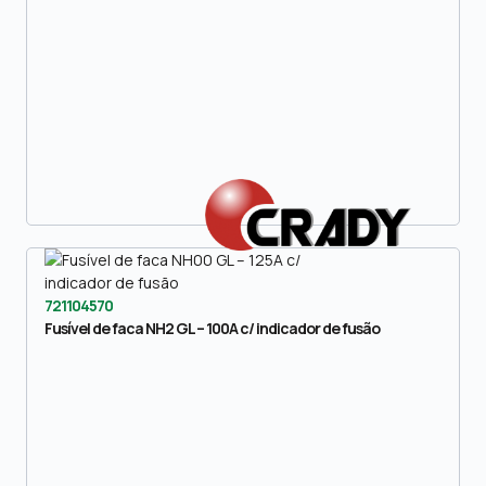
721104570
Fusível de faca NH2 GL – 100A c/ indicador de fusão