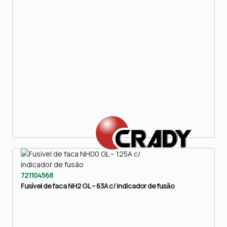
721104568
Fusível de faca NH2 GL – 63A c/ indicador de fusão