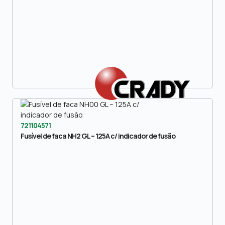
721104571
Fusível de faca NH2 GL – 125A c/ indicador de fusão