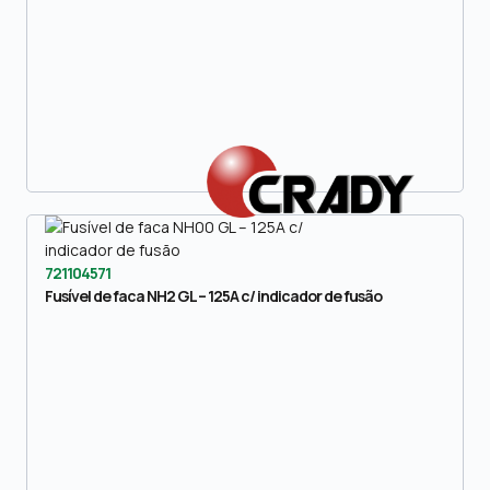
721104571
Fusível de faca NH2 GL – 125A c/ indicador de fusão