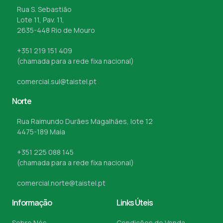
Rua S. Sebastião
Lote 11, Pav. 11,
2635-448 Rio de Mouro
+351 219 151 409
(chamada para a rede fixa nacional)
comercial.sul@taistel.pt
Norte
Rua Raimundo Durães Magalhães, lote 12
4475-189 Maia
+351 225 088 145
(chamada para a rede fixa nacional)
comercial.norte@taistel.pt
Informação
Links Úteis
Sobre Nós
Condições de Venda