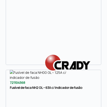
721104568
Fusível de faca NH2 GL – 63A c/ indicador de fusão