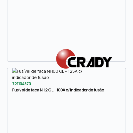
721104570
Fusível de faca NH2 GL – 100A c/ indicador de fusão