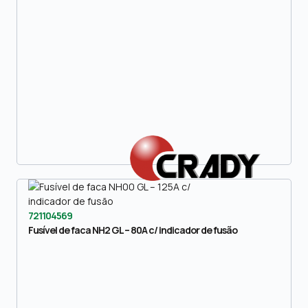
721104569
Fusível de faca NH2 GL – 80A c/ indicador de fusão