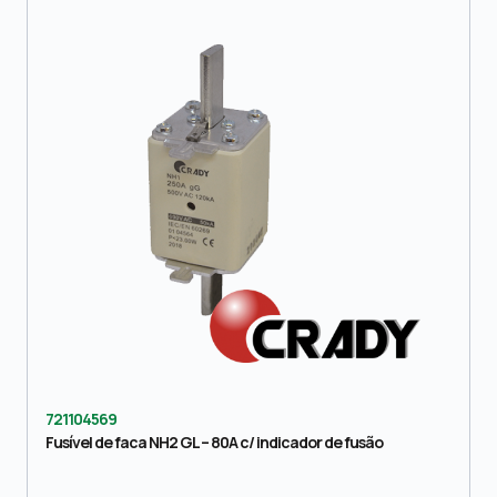
721104569
Fusível de faca NH2 GL – 80A c/ indicador de fusão